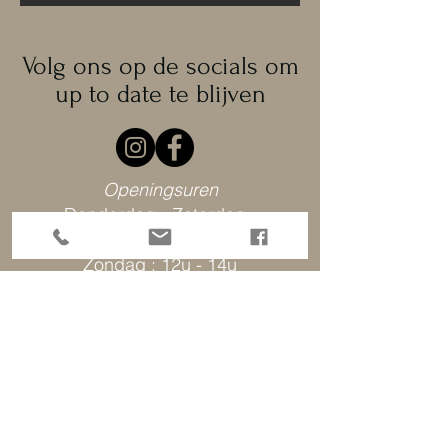
Volg ons op de socials om
up to date te blijven
Openingsuren
Donderdag - Zaterdag :
12u - 14u en 18u - 22u
Zondag : 12u - 14u
Contact :
Sint Martensstraat 7 - 9600 Ronse
Tel :
0471 69 46 63